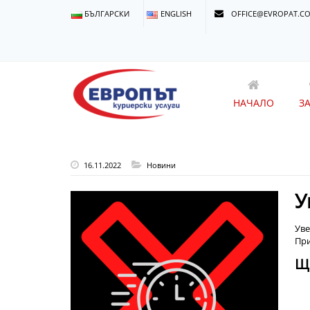
БЪЛГАРСКИ
ENGLISH
OFFICE@EVROPAT.C
НАЧАЛО
З
16.11.2022
Новини
У
Уве
При
Щ