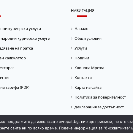
НАВИГАЦИЯ
шни куриерски услуги
Начало
народни куриерски услуги
Общи условия
дяване на пратка
Услуги
ен калкулатор
Новини
експрес
Клонова Мрежа
енти
Контакти
на тарифа (PDF)
Карта на сайта
Политика за поверителност
Декларация за достъпност
Ако продължите да използвате evropat.bg, ние ще приемем, че сте съ
снете сайта ни по всяко време. Повече информация за "бисквитките" 