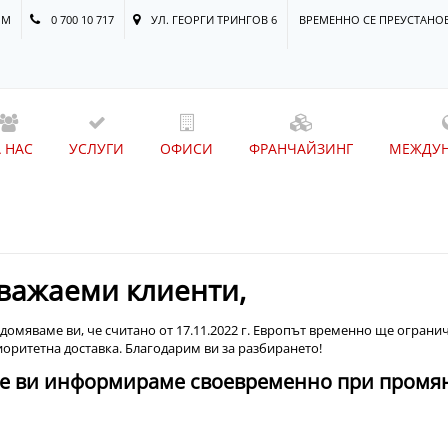
OM
0 700 10 717
УЛ. ГЕОРГИ ТРИНГОВ 6
ВРЕМЕННО СЕ ПРЕУСТАНОВ
А НАС
УСЛУГИ
ОФИСИ
ФРАНЧАЙЗИНГ
МЕЖДУ
важаеми клиенти,
домяваме ви, че считано от 17.11.2022 г. Европът временно ще огран
оритетна доставка.
Благодарим ви за разбирането!
е ви информираме своевременно при промяна