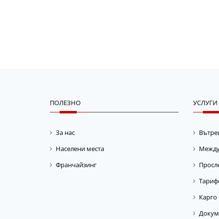
ПОЛЕЗНО
УСЛУГИ
За нас
Вътре
Населени места
Между
Франчайзинг
Просле
Тариф
Карго 
Докум