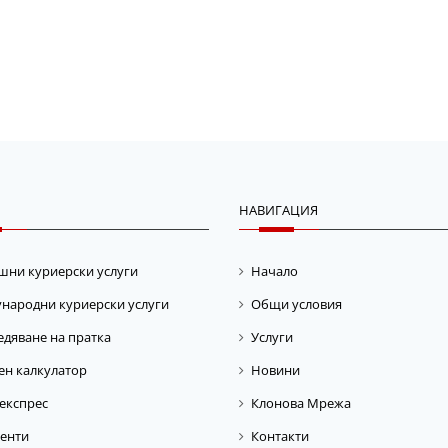
НАВИГАЦИЯ
шни куриерски услуги
Начало
народни куриерски услуги
Общи условия
дяване на пратка
Услуги
ен калкулатор
Новини
експрес
Клонова Мрежа
енти
Контакти