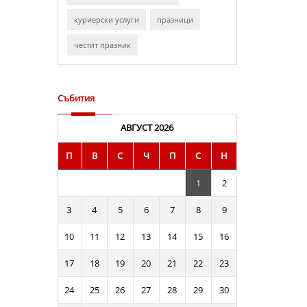
куриерски услуги
празници
честит празник
Събития
АВГУСТ 2026
П
В
С
Ч
П
С
Н
1
2
3
4
5
6
7
8
9
10
11
12
13
14
15
16
17
18
19
20
21
22
23
24
25
26
27
28
29
30