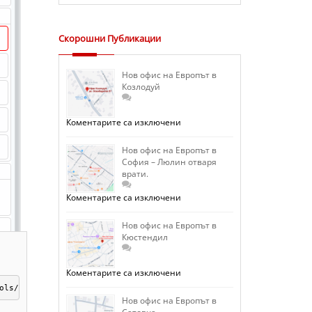
Скорошни Публикации
Нов офис на Европът в
Козлодуй
за
Коментарите са изключени
Нов
офис
на
Нов офис на Европът в
Европът
София – Люлин отваря
в
врати.
Козлодуй
за
Коментарите са изключени
Нов
офис
на
Нов офис на Европът в
Европът
Кюстендил
в
София
–
Люлин
за
Коментарите са изключени
отваря
Нов
врати.
ols/shipmentCalc/index.php"></iframe>
офис
на
Нов офис на Европът в
Европът