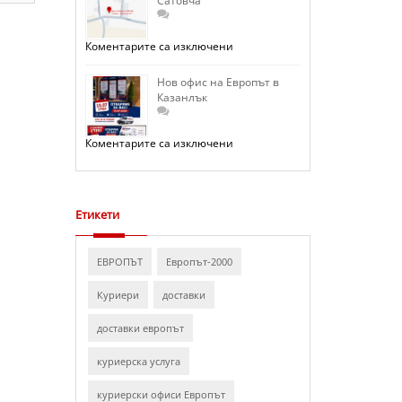
Сатовча
в
Кюстендил
за
Коментарите са изключени
Нов
офис
на
Нов офис на Европът в
Европът
Казанлък
в
Сатовча
за
Коментарите са изключени
Нов
офис
на
Европът
в
Казанлък
Етикети
ЕВРОПЪТ
Европът-2000
Куриери
доставки
доставки европът
куриерска услуга
куриерски офиси Европът