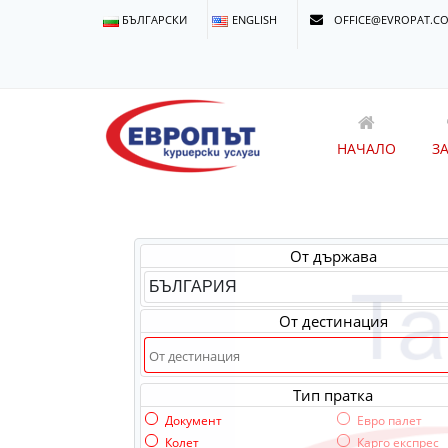
БЪЛГАРСКИ
ENGLISH
OFFICE@EVROPAT.C
НАЧАЛО
З