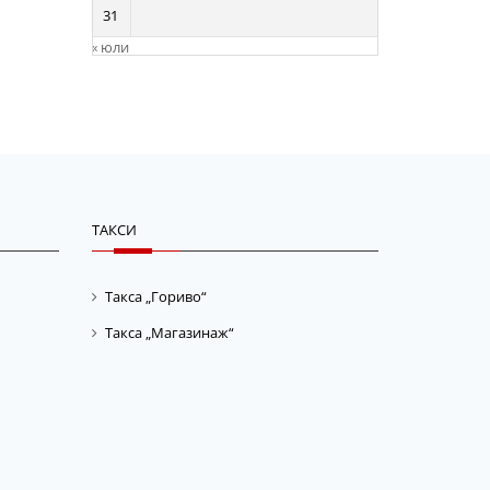
31
« юли
ТАКСИ
Такса „Гориво“
Такса „Магазинаж“