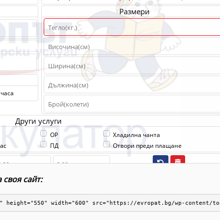
 своя сайт:
" height="550" width="600" src="https://evropat.bg/wp-content/to