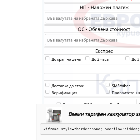
Вземи тарифен калкулатор за
<iframe style="border:none; overflow:hidden;