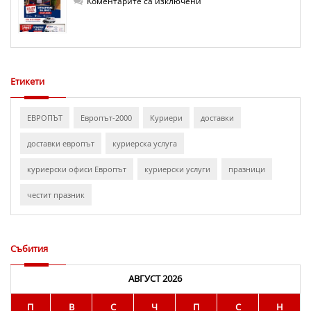
за
Коментарите са изключени
Нов
офис
на
Европът
в
Казанлък
Етикети
ЕВРОПЪТ
Европът-2000
Куриери
доставки
доставки европът
куриерска услуга
куриерски офиси Европът
куриерски услуги
празници
честит празник
Събития
АВГУСТ 2026
П
В
С
Ч
П
С
Н