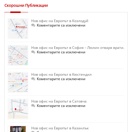
Скорошни Публикации
Нов офис на Европът в Козлодуй
за
Коментарите са изключени
Нов
офис
на
Европът
в
Нов офис на Европът в София – Люлин отваря врати.
Козлодуй
за
Коментарите са изключени
Нов
офис
на
Европът
в
Нов офис на Европът в Кюстендил
София
–
за
Коментарите са изключени
Люлин
Нов
отваря
офис
врати.
на
Европът
в
Нов офис на Европът в Сатовча
Кюстендил
за
Коментарите са изключени
Нов
офис
на
Европът
в
Нов офис на Европът в Казанлък
Сатовча