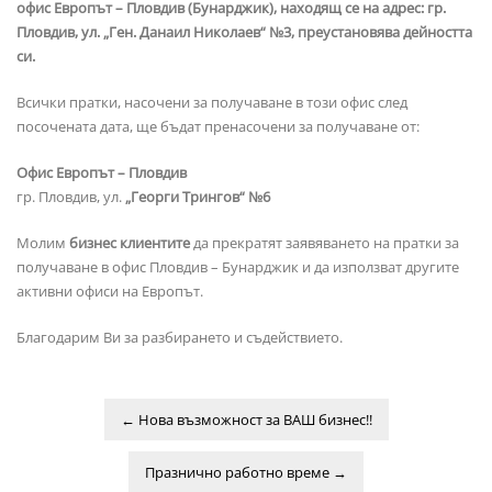
офис Европът – Пловдив (Бунарджик), находящ се на адрес: гр.
Пловдив, ул. „Ген. Данаил Николаев“ №3, преустановява дейността
си.
Всички пратки, насочени за получаване в този офис след
посочената дата, ще бъдат пренасочени за получаване от:
Офис Европът – Пловдив
гр. Пловдив, ул.
„Георги Трингов“ №6
Молим
бизнес клиентите
да прекратят заявяването на пратки за
получаване в офис Пловдив – Бунарджик и да използват другите
активни офиси на Европът.
Благодарим Ви за разбирането и съдействието.
←
Нова възможност за ВАШ бизнес!!
Празнично работно време
→