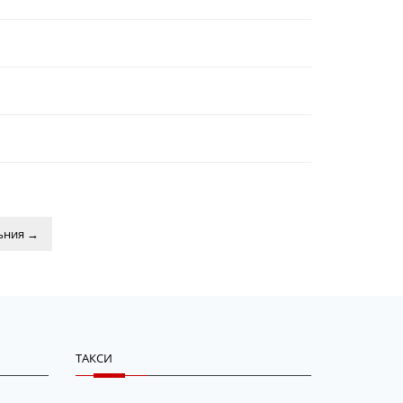
мъния
→
ТАКСИ