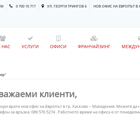
OM
0 700 10 717
УЛ. ГЕОРГИ ТРИНГОВ 6
НОВ ОФИС НА ЕВРОПЪТ В 
А НАС
УСЛУГИ
ОФИСИ
ФРАНЧАЙЗИНГ
МЕЖДУ
иер"
важаеми клиенти,
ори врати нов офис на Европът в гр. Хасково – Македония. Можете да н
ефон за връзка: 089 576 5274 . Работното време на офиса е от понеделник