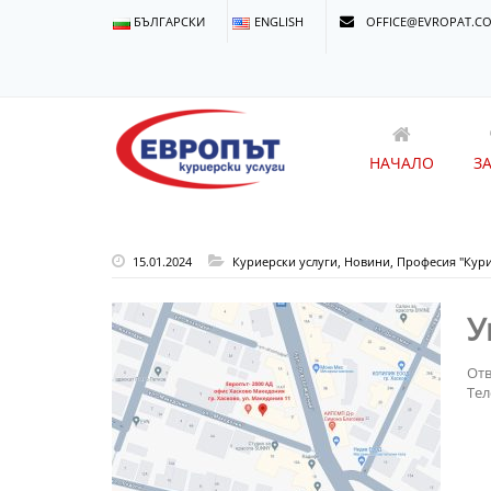
БЪЛГАРСКИ
ENGLISH
OFFICE@EVROPAT.C
НАЧАЛО
З
15.01.2024
Куриерски услуги
,
Новини
,
Професия "Кур
У
Отв
Тел