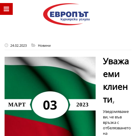
24.02.2023
Новини
Уважа
еми
клиен
ти
,
Уведомяваме
ви, че във
връзка с
отбелязването
на