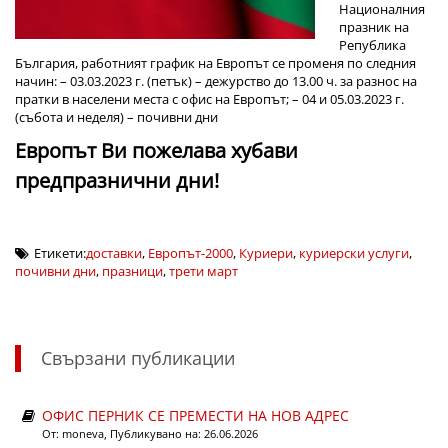
Националния
празник на
Република
България, работният график на Европът се променя по следния
начин:
– 03.03.2023 г. (петък) – дежурство до 13.00 ч. за разнос на
пратки в населени места с офис на Европът;
– 04 и 05.03.2023 г.
(събота и неделя) – почивни дни
Европът Ви пожелава хубави
предпразнични дни!
Етикети:
доставки
,
Европът-2000
,
Куриери
,
куриерски услуги
,
почивни дни
,
празници
,
трети март
Свързани публикации
ОФИС ПЕРНИК СЕ ПРЕМЕСТИ НА НОВ АДРЕС
От:
moneva
, Публикувано на: 26.06.2026