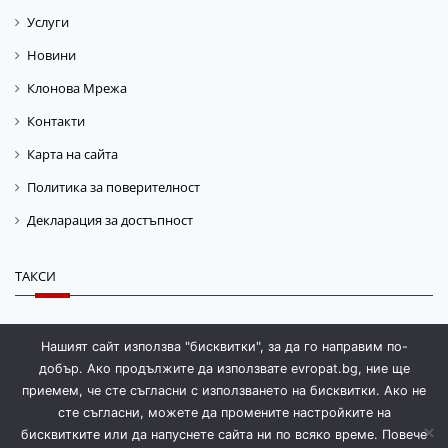
Услуги
Новини
Клонова Мрежа
Контакти
Карта на сайта
Политика за поверителност
Декларация за достъпност
ТАКСИ
Такса „Гориво“
Нашият сайт използва "бисквитки", за да го направим по-
добър. Ако продължите да използвате evropat.bg, ние ще
Такса „Магазинаж“
приемем, че сте съгласни с използването на бисквитки. Ако не
сте съгласни, можете да промените настройките на
бисквитките или да напуснете сайта ни по всяко време. Повече