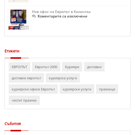
на
Европът
в
Нов офис на Европът в Казанлък
Сатовча
за
Коментарите са изключени
Нов
офис
на
Европът
в
Казанлък
Етикети
ЕВРОПЪТ
Европът-2000
Куриери
доставки
доставки европът
куриерска услуга
куриерски офиси Европът
куриерски услуги
празници
честит празник
Събития