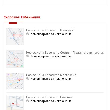
Скорошни Публикации
Нов офис на Европът в Козлодуй
за
Коментарите са изключени
Нов
офис
на
Европът
в
Нов офис на Европът в София – Люлин отваря врати.
Козлодуй
за
Коментарите са изключени
Нов
офис
на
Европът
в
Нов офис на Европът в Кюстендил
София
–
за
Коментарите са изключени
Люлин
Нов
отваря
офис
врати.
на
Европът
в
Нов офис на Европът в Сатовча
Кюстендил
за
Коментарите са изключени
Нов
офис