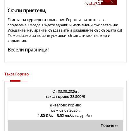
Скъпи приятели,
Екипът на куриерска компания Европът ви пожелава
споделена Коледа! Бъдете здрави и изпълнени със светлина!
Усещайте, избирайте, създавайте и раздавайте със сърцата си!
Пожелаваме ви повече усмивки, сбъднати мечти, мир и
хармония.
Весели празници!
Такса Гориво
От 03.08.2026г.
такса гориво 38.500 %
Дизелово гориво
към 03.08.2026г.
1.80 € /л. | 3.52 лв./л.
на дребно
Повече
»»