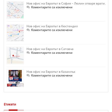
в
Нов офис на Европът в София – Люлин отваря врати.
Козлодуй
за
Коментарите са изключени
Нов
офис
на
Европът
в
Нов офис на Европът в Кюстендил
София
–
за
Коментарите са изключени
Люлин
Нов
отваря
офис
врати.
на
Европът
в
Нов офис на Европът в Сатовча
Кюстендил
за
Коментарите са изключени
Нов
офис
на
Европът
в
Нов офис на Европът в Казанлък
Сатовча
за
Коментарите са изключени
Нов
офис
на
Европът
в
Казанлък
Етикети