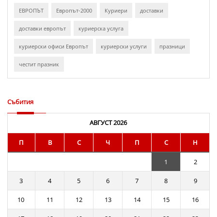
ЕВРОПЪТ
Европът-2000
Куриери
доставки
доставки европът
куриерска услуга
куриерски офиси Европът
куриерски услуги
празници
честит празник
Събития
АВГУСТ 2026
П
В
С
Ч
П
С
Н
1
2
3
4
5
6
7
8
9
10
11
12
13
14
15
16