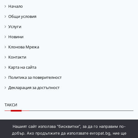
Начало
Общи условия
Услуги
Новини
Клонова Мрежа
Контакти
Карта на сайта
Политика за поверителност
Декларация за достъпност
ТАКСИ
Такса „Гориво“
Нашият сайт използва "бисквитки", за да го направим по-
добър. Ако продължите да използвате evropat.bg, ние ще
Такса „Магазинаж“