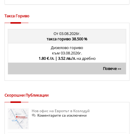
Такса Гориво
От 03.08.2026г.
такса гориво 38.500 %
Дизелово гориво
към 03.08.2026г.
1.80 € /л. | 3.52 лв./л.
на дребно
Повече
»»
Скорошни Публикации
Нов офис на Европът в Козлодуй
за
Коментарите са изключени
Нов
офис
на
Европът