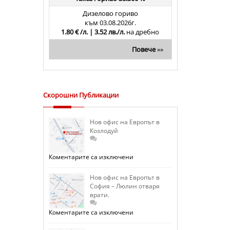
Дизелово гориво
към 03.08.2026г.
1.80 € /л. | 3.52 лв./л.
на дребно
Повече
»»
Скорошни Публикации
Нов офис на Европът в
Козлодуй
за
Коментарите са изключени
Нов
офис
на
Нов офис на Европът в
Европът
София – Люлин отваря
в
врати.
Козлодуй
за
Коментарите са изключени
Нов
офис