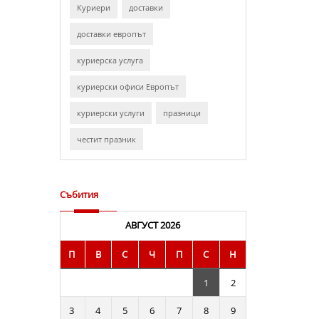
Куриери
доставки
доставки европът
куриерска услуга
куриерски офиси Европът
куриерски услуги
празници
честит празник
Събития
АВГУСТ 2026
П
В
С
Ч
П
С
Н
1
2
3
4
5
6
7
8
9