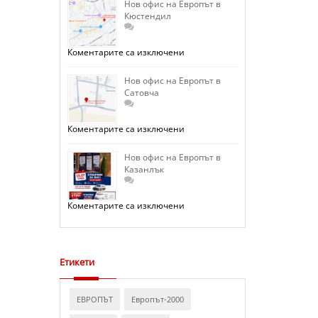
на
Нов офис на Европът в
Европът
Кюстендил
в
София
–
Люлин
за
Коментарите са изключени
отваря
Нов
врати.
офис
на
Нов офис на Европът в
Европът
Сатовча
в
Кюстендил
за
Коментарите са изключени
Нов
офис
на
Нов офис на Европът в
Европът
Казанлък
в
Сатовча
за
Коментарите са изключени
Нов
офис
на
Европът
в
Казанлък
Етикети
ЕВРОПЪТ
Европът-2000