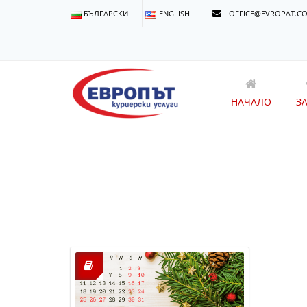
БЪЛГАРСКИ
ENGLISH
OFFICE@EVROPAT.C
НАЧАЛО
З