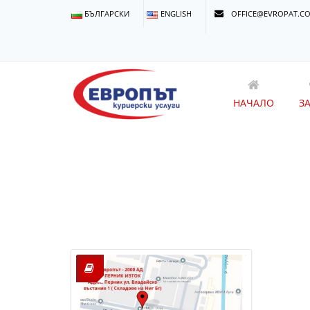
БЪЛГАРСКИ
ENGLISH
OFFICE@EVROPAT.C
НАЧАЛО
З