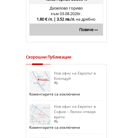
Дизелово гориво
към 03.08.2026г.
1.80 € /л. | 3.52 лв./л.
на дребно
Повече
»»
Скорошни Публикации
Нов офис на Европът в
Козлодуй
за
Коментарите са изключени
Нов
офис
на
Нов офис на Европът в
Европът
София – Люлин отваря
в
врати.
Козлодуй
за
Коментарите са изключени
Нов
офис