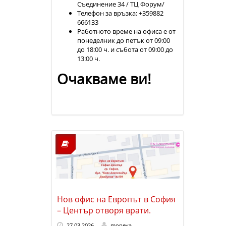
Съединение 34 / ТЦ Форум/
Телефон за връзка: +359882
666133
Работното време на офиса е от
понеделник до петък от 09:00
до 18:00 ч. и събота от 09:00 до
13:00 ч.
Очакваме ви!
Нов офис на Европът в София
– Център отворя врати.
27.03.2026
moneva