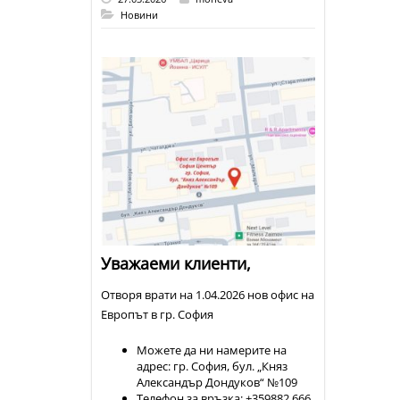
Новини
Уважаеми клиенти,
Отворя врати на 1.04.2026 нов офис на
Европът в гр. София
Можете да ни намерите на
адрес: гр. София, бул. „Княз
Александър Дондуков“ №109
Телефон за връзка: +359882 666