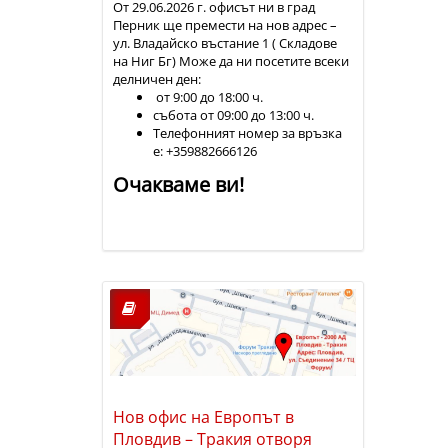
От 29.06.2026 г. офисът ни в град
Перник ще премести на нов адрес –
ул. Владайско въстание 1 ( Складове
на Ниг Бг) Може да ни посетите всеки
делничен ден:
от 9:00 до 18:00 ч.
събота от 09:00 до 13:00 ч.
Телефонният номер за връзка
е: +359882666126
Очакваме ви!
Нов офис на Европът в
Пловдив – Тракия отворя