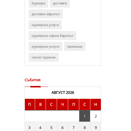
Куриери
доставки
доставки европът
куриерска услуга
куриерски офиси Европът
куриерски услуги
празници
честит празник
Събития
АВГУСТ 2026
П
В
С
Ч
П
С
Н
1
2
3
4
5
6
7
8
9