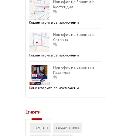
на
Нов офис на Европът в
Европът
Кюстендил
в
София
–
Люлин
за
Коментарите са изключени
отваря
Нов
врати.
офис
на
Нов офис на Европът в
Европът
Сатовча
в
Кюстендил
за
Коментарите са изключени
Нов
офис
на
Нов офис на Европът в
Европът
Казанлък
в
Сатовча
за
Коментарите са изключени
Нов
офис
на
Европът
в
Казанлък
Етикети
ЕВРОПЪТ
Европът-2000