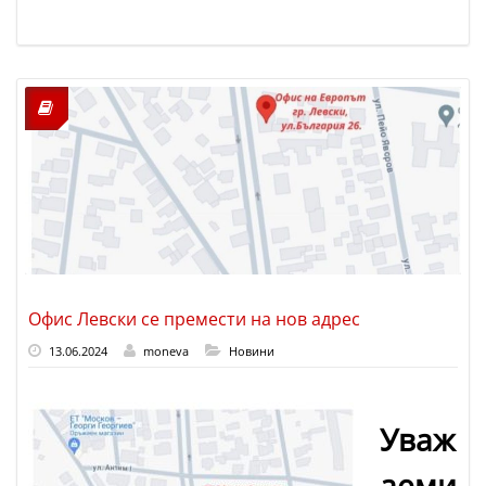
Офис Левски се премести на нов адрес
13.06.2024
moneva
Новини
Уваж
аеми