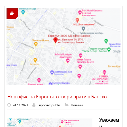
Нов офис на Европът отвори врати в Банско
24.11.2021
Европът public
Новини
Уважаем
и