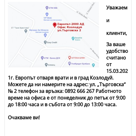
Уважаем
и
клиенти,
За ваше
удобство
считано
от
15.03.202
1г. Европът отваря врати и в град Козлодуй.
Можете да ни намерите на адрес:
ул. „Търговска“
№ 2
телефон за връзка: 0892 666 267
Работното
време на офиса е от понеделник до петък от 9:00
до 18:00 часа и в събота от 9:00 до 13:00 часа.
Очакваме ви!