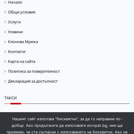
Начало
Общи условия
Услуги
Новини
Клонова Мрежа
Контакти
Карта на сайта
Политика за поверителност
Декларация за достъпност
ТАКСИ
Такса „Гориво“
Нашият сайт използва "бисквитки", за да го направим по-
Такса „Магазинаж“
добър. Ако продължите да използвате evropat.bg, ние ще
приемем, че сте съгласни с използването на бисквитки. Ако не