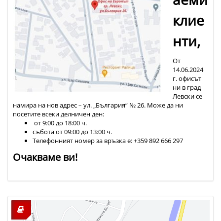
клие
нти,
От
14.06.2024
г. офисът
ни в град
Левски се
намира на нов адрес – ул. „България“ № 26. Може да ни
посетите всеки делничен ден:
от 9:00 до 18:00 ч.
събота от 09:00 до 13:00 ч.
Телефонният номер за връзка е: +359 892 666 297
Очакваме ви!