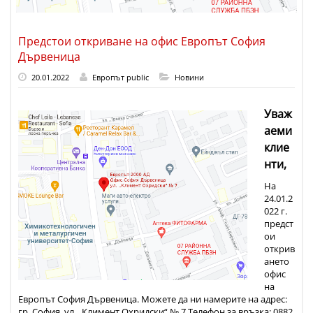
Предстои откриване на офис Европът София
Дървеница
20.01.2022
Европът public
Новини
Уваж
аеми
клие
нти,
На
24.01.2
022 г.
предст
ои
открив
ането
офис
на
Европът София Дървеница. Можете да ни намерите на адрес:
гр. София, ул. „Климент Охридски“ № 7 Телефон за връзка: 0882