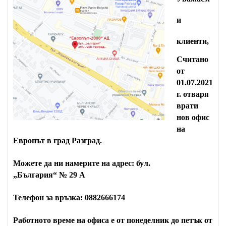
и
клиенти,
Считано
от
01.07.2021
г. отваря
врати
нов офис
на
Европът в град Разград.
Можете да ни намерите на адрес: бул.
„България“ № 29 A
Телефон за връзка: 0882666174
Работното време на офиса е от понеделник до петък от