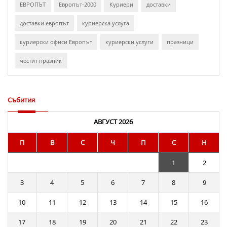
ЕВРОПЪТ
Европът-2000
Куриери
доставки
доставки европът
куриерска услуга
куриерски офиси Европът
куриерски услуги
празници
честит празник
Събития
АВГУСТ 2026
П
В
С
Ч
П
С
Н
1
2
3
4
5
6
7
8
9
10
11
12
13
14
15
16
17
18
19
20
21
22
23