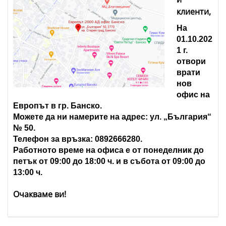
клиенти,
На
01.10.202
1 г.
отвори
врати
нов
офис на
Европът в гр. Банско.
Можете да ни намерите на адрес: ул. „България“
№ 50.
Телефон за връзка: 0892666280.
Работното време на офиса е от понеделник до
петък от 09:00 до 18:00 ч. и в събота от 09:00 до
13:00 ч.
Очакваме ви!