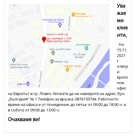
Ува
жае
ми
клие
нти,
На
15.11.
2021
г.
отвор
и
врати
нов
офис
на Европът в гр. Ловеч. Можете да ни намерите на адрес: бул.
„България“ № 1 Телефон за връзка: 0876150744. Работното
време на офиса е от понеделник до петък от 09:00 до 18:00 ч. и
в събота от 09:00 до 13:00 ч.
Очакваме ви!