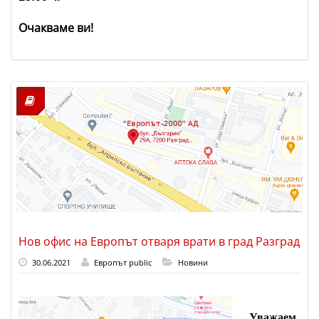
Очакваме ви!
Нов офис на Европът отваря врати в град Разград
30.06.2021
Европът public
Новини
Уважаем