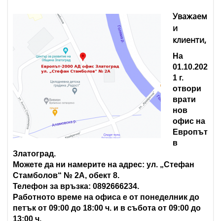
Уважаем
и
клиенти,
На
01.10.202
1 г.
отвори
врати
нов
офис на
Европът
в
Златоград.
Можете да ни намерите на адрес: ул. „Стефан
Стамболов“ № 2А, обект 8.
Телефон за връзка: 0892666234.
Работното време на офиса е от понеделник до
петък от 09:00 до 18:00 ч. и в събота от 09:00 до
13:00 ч.