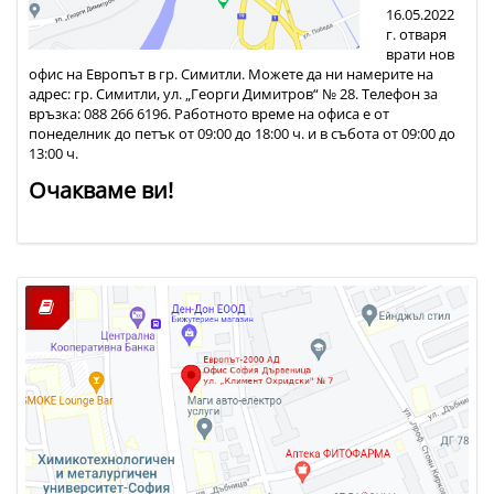
16.05.2022
г. отваря
врати нов
офис на Европът в гр. Симитли.
Можете да ни намерите на
адрес: гр. Симитли, ул. „Георги Димитров“ № 28.
Телефон за
връзка: 088 266 6196.
Работното време на офиса е от
понеделник до петък от 09:00 до 18:00 ч. и в събота от 09:00 до
13:00 ч.
Очакваме ви!