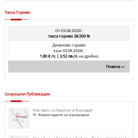
Такса Гориво
От 03.08.2026г.
такса гориво 38.500 %
Дизелово гориво
към 03.08.2026г.
1.80 € /л. | 3.52 лв./л.
на дребно
Повече
»»
Скорошни Публикации
Нов офис на Европът в Козлодуй
за
Коментарите са изключени
Нов
офис
на
Европът
в