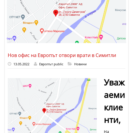
Нов офис на Европът отвoри врати в Симитли
13.05.2022
Европът public
Новини
Уваж
аеми
клие
нти,
На