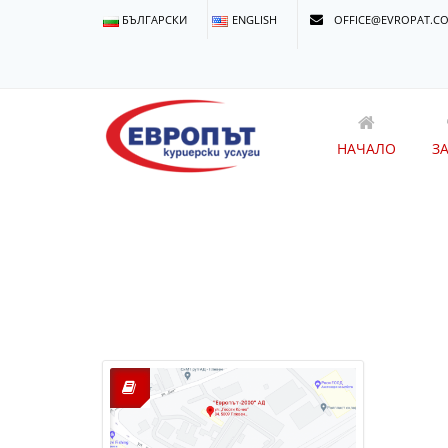
БЪЛГАРСКИ
ENGLISH
OFFICE@EVROPAT.C
НАЧАЛО
З