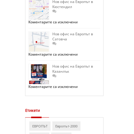
на
Нов офис на Европът в
Европът
Кюстендил
в
София
–
Люлин
за
Коментарите са изключени
отваря
Нов
врати.
офис
на
Нов офис на Европът в
Европът
Сатовча
в
Кюстендил
за
Коментарите са изключени
Нов
офис
на
Нов офис на Европът в
Европът
Казанлък
в
Сатовча
за
Коментарите са изключени
Нов
офис
на
Европът
в
Казанлък
Етикети
ЕВРОПЪТ
Европът-2000