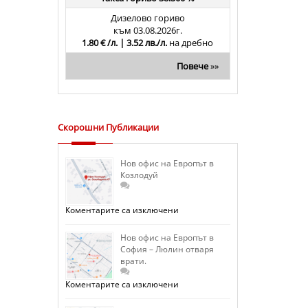
Дизелово гориво
към 03.08.2026г.
1.80 € /л. | 3.52 лв./л.
на дребно
Повече
»»
Скорошни Публикации
Нов офис на Европът в
Козлодуй
за
Коментарите са изключени
Нов
офис
на
Нов офис на Европът в
Европът
София – Люлин отваря
в
врати.
Козлодуй
за
Коментарите са изключени
Нов
офис