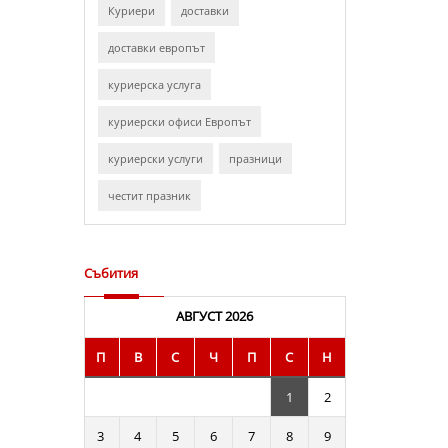
Куриери
доставки
доставки европът
куриерска услуга
куриерски офиси Европът
куриерски услуги
празници
честит празник
Събития
АВГУСТ 2026
П
В
С
Ч
П
С
Н
1
2
3
4
5
6
7
8
9