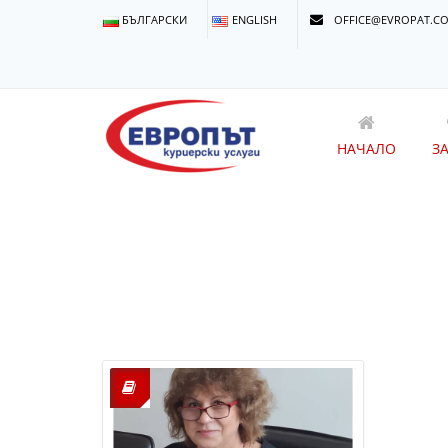
БЪЛГАРСКИ
ENGLISH
OFFICE@EVROPAT.C
НАЧАЛО
З