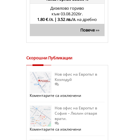
Дизелово гориво
към 03.08.2026г.
1.80 € /л. | 3.52 лв./л.
на дребно
Повече
»»
Скорошни Публикации
Нов офис на Европът в
Козлодуй
за
Коментарите са изключени
Нов
офис
на
Нов офис на Европът в
Европът
София – Люлин отваря
в
врати.
Козлодуй
за
Коментарите са изключени
Нов
офис