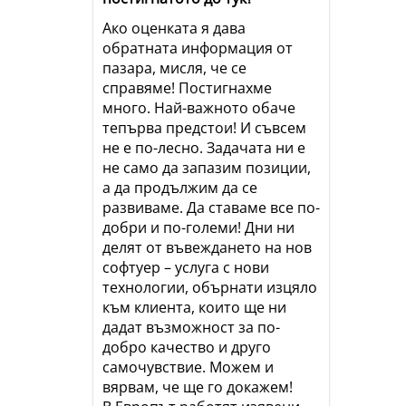
Ако оценката я дава
обратната информация от
пазара, мисля, че се
справяме! Постигнахме
много. Най-важното обаче
тепърва предстои! И съвсем
не е по-лесно. Задачата ни е
не само да запазим позиции,
а да продължим да се
развиваме. Да ставаме все по-
добри и по-големи! Дни ни
делят от въвеждането на нов
софтуер – услуга с нови
технологии, обърнати изцяло
към клиента, които ще ни
дадат възможност за по-
добро качество и друго
самочувствие. Можем и
вярвам, че ще го докажем!