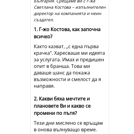
България. Срещаме ви с г-жа
Светлана Костова – изпълнителен
директор на компанията и неин
създател.
1. Г-жо Костова, как започна
всичко?
Както казват, „с една първа
крачка“. Харесваше ми идеята
за услугата. Имах и предишен
опит в бранша. Това ми
даваше шанс да покажа
възможности и смелост да я
направя.
2. Какви бяха мечтите и
плановете Ви и какво се
промени по пътя?
Тези дни мислено се връщам
в онова вълнуващо време.