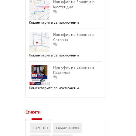
на
Нов офис на Европът в
Европът
Кюстендил
в
София
–
Люлин
за
Коментарите са изключени
отваря
Нов
врати.
офис
на
Нов офис на Европът в
Европът
Сатовча
в
Кюстендил
за
Коментарите са изключени
Нов
офис
на
Нов офис на Европът в
Европът
Казанлък
в
Сатовча
за
Коментарите са изключени
Нов
офис
на
Европът
в
Казанлък
Етикети
ЕВРОПЪТ
Европът-2000