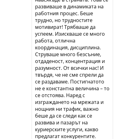
развиваше в динамиката на
работния процес. Беше
трудно, но трудностите
мотивират! Трябваше да
успеем. Изискваше се много
работа, отлична
координация, дисциплина.
Струваше много безсъние,
отдаденост, концентрация и
разумност. От всички нас! И
твърдя, че не сме спрели да
се раздаваме. Постигнатото
не е константна величина – то
се отстоява. Наред с
изграждането на мрежата и
нощния ни трафик, важно
беше да се следи как се
развива и пазарът на
куриерските услуги, какво
предлагат конкурентите.