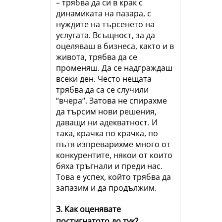
– трябва да си в крак с
динамиката на пазара, с
нуждите на търсенето на
услугата. Всъщност, за да
оцеляваш в бизнеса, както и в
живота, трябва да се
променяш. Да се надграждаш
всеки ден. Често нещата
трябва да са се случили
“вчера“. Затова не спирахме
да търсим нови решения,
даващи ни адекватност. И
така, крачка по крачка, по
пътя изпреварихме много от
конкурентите, някои от които
бяха тръгнали и преди нас.
Това е успех, който трябва да
запазим и да продължим.
3. Как оценявате
постигнатото до тук?