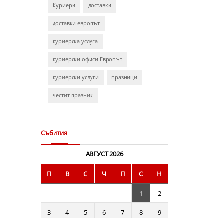
Куриери
доставки
доставки европът
куриерска услуга
куриерски офиси Европът
куриерски услуги
празници
честит празник
Събития
АВГУСТ 2026
П
В
С
Ч
П
С
Н
1
2
3
4
5
6
7
8
9