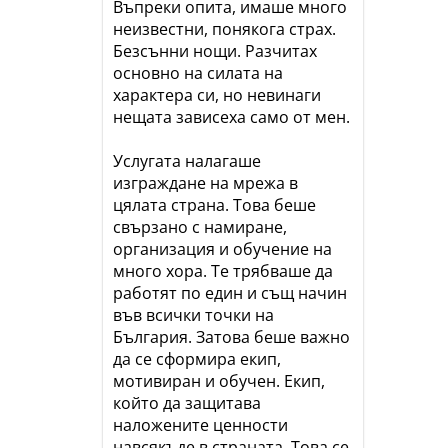
Въпреки опита, имаше много
неизвестни, понякога страх.
Безсънни нощи. Разчитах
основно на силата на
характера си, но невинаги
нещата зависеха само от мен.
Услугата налагаше
изграждане на мрежа в
цялата страна. Това беше
свързано с намиране,
организация и обучение на
много хора. Те трябваше да
работят по един и същ начин
във всички точки на
България. Затова беше важно
да се сформира екип,
мотивиран и обучен. Екип,
който да защитава
наложените ценности
навсякъде в страната. Това се