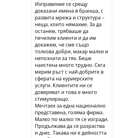
Изправихме се срещу
доказани имена в бранша, с
развита мрежа и структура –
неща, които нямахме. За да
останем, трябваше да
печелим клиенти и да им
докажем, че сме също
толкова добри, макар малки и
непознати за тях. Беше
наистина много трудно. Сега
мерим ръст с най-добрите в
сферата на куриерските
услуги. Клиентите ни се
доверяват и това е много
стимулиращо.
Мечтаех за една национално
представена, голяма фирма.
Малко по малко тя се изгради.
Продължава да се разраства
и днес. Такава ни е дейността