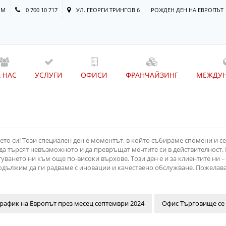
OM
0 700 10 717
УЛ. ГЕОРГИ ТРИНГОВ 6
РОЖДЕН ДЕН НА ЕВРОПЪТ
А НАС
УСЛУГИ
ОФИСИ
ФРАНЧАЙЗИНГ
МЕЖДУ
нето си! Този специален ден е моментът, в който събираме спомени и
а търсят невъзможното и да превръщат мечтите си в действителност.
туването ни към още по-високи върхове. Този ден е и за клиентите ни 
одължим да ги радваме с иновации и качествено обслужване. Пожелава
рафик на Европът през месец септември 2024
Офис Търговище се 