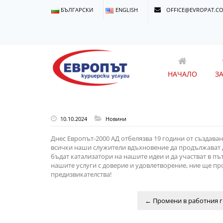
БЪЛГАРСКИ
ENGLISH
OFFICE@EVROPAT.C
НАЧАЛО
З
10.10.2024
Новини
Днес Европът-2000 АД отбелязва 19 години от създава
всички наши служители вдъхновение да продължават д
бъдат катализатори на нашите идеи и да участват в пъ
нашите услуги с доверие и удовлетворение, ние ще пр
предизвикателства!
←
Промени в работния г