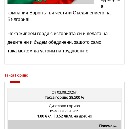
а
компания Европът ви честити Съединението на
България!
Нека живеем горди с историята си и делата на
дедите ни и бъдем обединени, защото
само
така
можем да устоим на трудностите!
Такса Гориво
От 03.08.2026г.
такса гориво 38.500 %
Дизелово гориво
към 03.08.2026г.
1.80 € /л. | 3.52 лв./л.
на дребно
Повече
»»