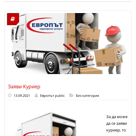
Заяви Куриер
13.09.2021
Европът public
Без категория
За да може
да се заяви
куриер, то