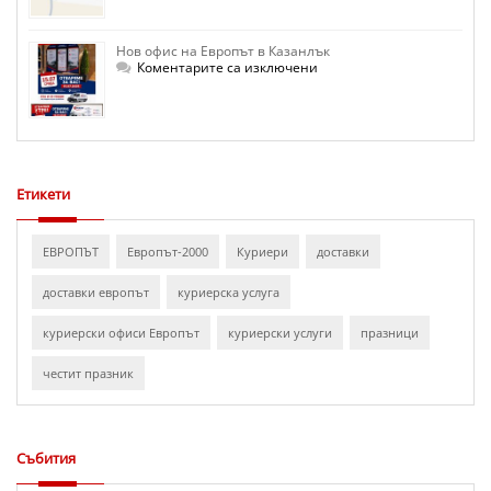
на
Европът
в
Нов офис на Европът в Казанлък
Сатовча
за
Коментарите са изключени
Нов
офис
на
Европът
в
Казанлък
Етикети
ЕВРОПЪТ
Европът-2000
Куриери
доставки
доставки европът
куриерска услуга
куриерски офиси Европът
куриерски услуги
празници
честит празник
Събития