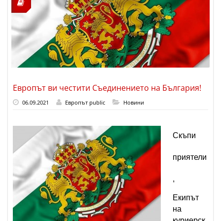
Европът ви честити Съединението на България!
06.09.2021
Европът public
Новини
Скъпи
приятели
,
Екипът
на
куриерск