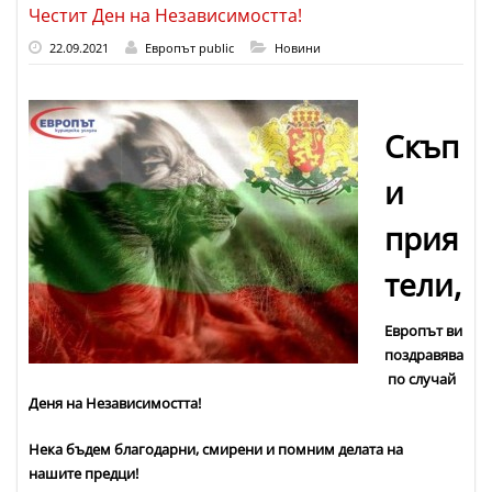
Честит Ден на Независимостта!
22.09.2021
Европът public
Новини
Скъп
и
прия
тели,
Европът ви
поздравява
по случай
Деня на Независимостта!
Нека бъдем благодарни, смирени и помним делата на
нашите предци!