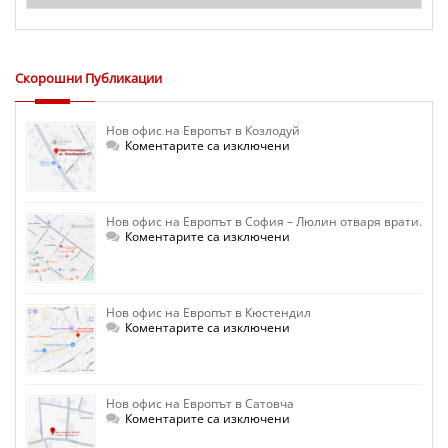
Скорошни Публикации
Нов офис на Европът в Козлодуй
за
Коментарите са изключени
Нов
офис
на
Европът
в
Нов офис на Европът в София – Люлин отваря врати.
Козлодуй
за
Коментарите са изключени
Нов
офис
на
Европът
в
Нов офис на Европът в Кюстендил
София
–
за
Коментарите са изключени
Люлин
Нов
отваря
офис
врати.
на
Европът
в
Нов офис на Европът в Сатовча
Кюстендил
за
Коментарите са изключени
Нов
офис