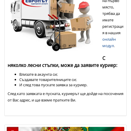
на първо
място,
трябва да
имате
регистраци
я в нашия
онлайн
модул
.
С
няколко лесни стъпки, може да заявите куриер:
Влизате в акаунта си;
Създавате товарителниците си;
И след това пускате заявка за куриер.
След като заявката е пусната, куриерът ще дойде на посочения
от Вас адрес, и ще вземе пратките Ви.