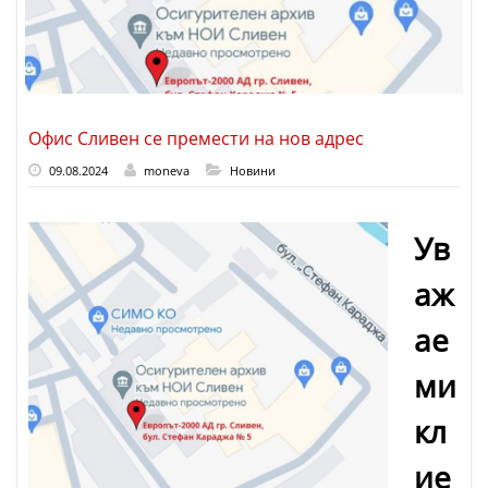
Офис Сливен се премести на нов адрес
09.08.2024
moneva
Новини
Ув
аж
ае
ми
кл
ие