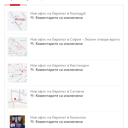
Нов офис на Европът в Козлодуй
за
Коментарите са изключени
Нов
офис
на
Европът
в
Нов офис на Европът в София – Люлин отваря врати.
Козлодуй
за
Коментарите са изключени
Нов
офис
на
Европът
в
Нов офис на Европът в Кюстендил
София
–
за
Коментарите са изключени
Люлин
Нов
отваря
офис
врати.
на
Европът
в
Нов офис на Европът в Сатовча
Кюстендил
за
Коментарите са изключени
Нов
офис
на
Европът
в
Нов офис на Европът в Казанлък
Сатовча
за
Коментарите са изключени
Нов