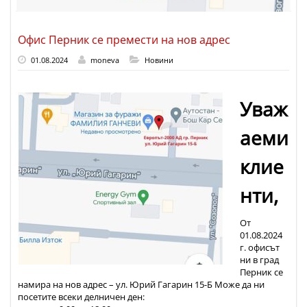
Офис Перник се премести на нов адрес
01.08.2024
moneva
Новини
Уваж
аеми
клие
нти,
От
01.08.2024
г. офисът
ни в град
Перник се
намира на нов адрес – ул. Юрий Гагарин 15-Б Може да ни
посетите всеки делничен ден: