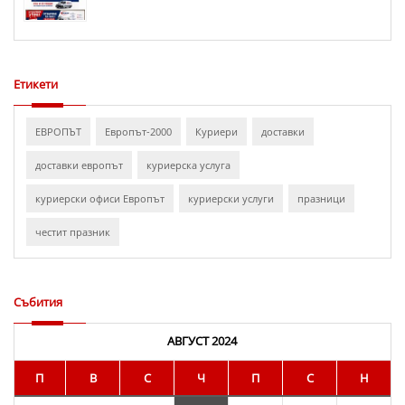
офис
на
Европът
в
Казанлък
Етикети
ЕВРОПЪТ
Европът-2000
Куриери
доставки
доставки европът
куриерска услуга
куриерски офиси Европът
куриерски услуги
празници
честит празник
Събития
АВГУСТ 2024
П
В
С
Ч
П
С
Н