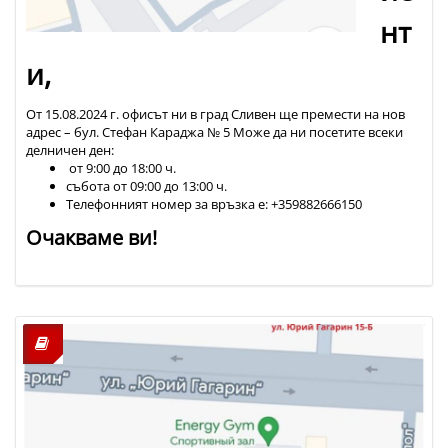
нт
и,
От 15.08.2024 г. офисът ни в град Сливен ще премести на нов
адрес – бул. Стефан Караджа № 5 Може да ни посетите всеки
делничен ден:
от 9:00 до 18:00 ч.
събота от 09:00 до 13:00 ч.
Телефонният номер за връзка е: +359882666150
Очакваме ви!