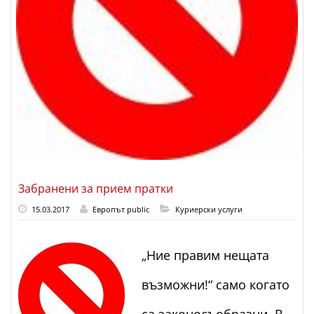
Забранени за прием пратки
15.03.2017
Европът public
Куриерски услуги
„Ние правим нещата
възможни!“ само когато
са законосъобразни. В