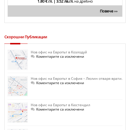
1.80 € /л. | 3.52 лв./л.
на дребно
Повече
»»
Скорошни Публикации
Нов офис на Европът в Козлодуй
за
Коментарите са изключени
Нов
офис
на
Европът
в
Нов офис на Европът в София – Люлин отваря врати.
Козлодуй
за
Коментарите са изключени
Нов
офис
на
Европът
в
Нов офис на Европът в Кюстендил
София
–
за
Коментарите са изключени
Люлин
Нов
отваря
офис
врати.
на
Европът
в