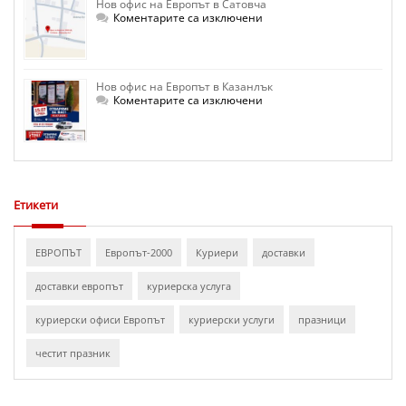
Нов офис на Европът в Сатовча
Кюстендил
за
Коментарите са изключени
Нов
офис
на
Европът
в
Нов офис на Европът в Казанлък
Сатовча
за
Коментарите са изключени
Нов
офис
на
Европът
в
Казанлък
Етикети
ЕВРОПЪТ
Европът-2000
Куриери
доставки
доставки европът
куриерска услуга
куриерски офиси Европът
куриерски услуги
празници
честит празник