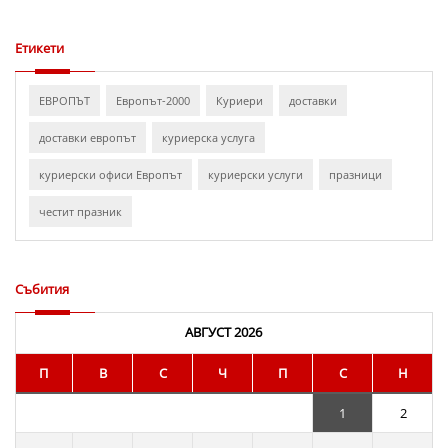
Казанлък
Етикети
ЕВРОПЪТ
Европът-2000
Куриери
доставки
доставки европът
куриерска услуга
куриерски офиси Европът
куриерски услуги
празници
честит празник
Събития
АВГУСТ 2026
П
В
С
Ч
П
С
Н
1
2