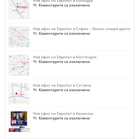
Нов офис на Европът в Козлодуй
за
Коментарите са изключени
Нов
офис
на
Европът
в
Нов офис на Европът в София – Люлин отваря врати.
Козлодуй
за
Коментарите са изключени
Нов
офис
на
Европът
в
Нов офис на Европът в Кюстендил
София
–
за
Коментарите са изключени
Люлин
Нов
отваря
офис
врати.
на
Европът
в
Нов офис на Европът в Сатовча
Кюстендил
за
Коментарите са изключени
Нов
офис
на
Европът
в
Нов офис на Европът в Казанлък
Сатовча
за
Коментарите са изключени
Нов
офис
на
Европът
в