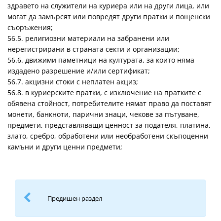
здравето на служители на куриера или на други лица, или
могат да замърсят или повредят други пратки и пощенски
съоръжения;
56.5. религиозни материали на забранени или
нерегистрирани в страната секти и организации;
56.6. движими паметници на културата, за които няма
издадено разрешение и/или сертификат;
56.7. акцизни стоки с неплатен акциз;
56.8. в куриерските пратки, с изключение на пратките с
обявена стойност, потребителите нямат право да поставят
монети, банкноти, парични знаци, чекове за пътуване,
предмети, представляващи ценност за подателя, платина,
злато, сребро, обработени или необработени скъпоценни
камъни и други ценни предмети;
Предишен раздел