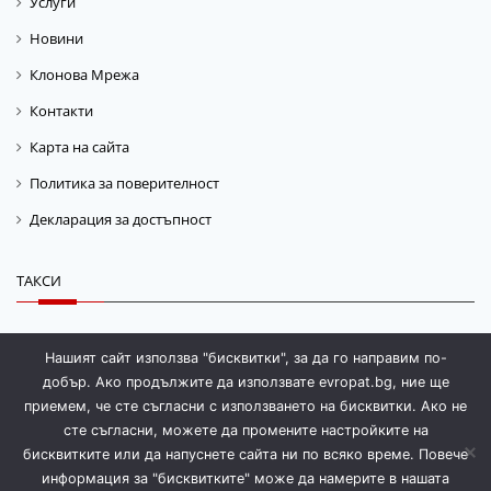
Услуги
Новини
Клонова Мрежа
Контакти
Карта на сайта
Политика за поверителност
Декларация за достъпност
ТАКСИ
Такса „Гориво“
Нашият сайт използва "бисквитки", за да го направим по-
добър. Ако продължите да използвате evropat.bg, ние ще
Такса „Магазинаж“
приемем, че сте съгласни с използването на бисквитки. Ако не
сте съгласни, можете да промените настройките на
бисквитките или да напуснете сайта ни по всяко време. Повече
информация за "бисквитките" може да намерите в нашата