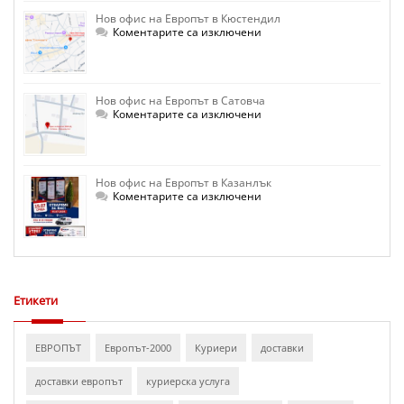
в
Нов офис на Европът в Кюстендил
София
–
за
Коментарите са изключени
Люлин
Нов
отваря
офис
врати.
на
Европът
в
Нов офис на Европът в Сатовча
Кюстендил
за
Коментарите са изключени
Нов
офис
на
Европът
в
Нов офис на Европът в Казанлък
Сатовча
за
Коментарите са изключени
Нов
офис
на
Европът
в
Казанлък
Етикети
ЕВРОПЪТ
Европът-2000
Куриери
доставки
доставки европът
куриерска услуга