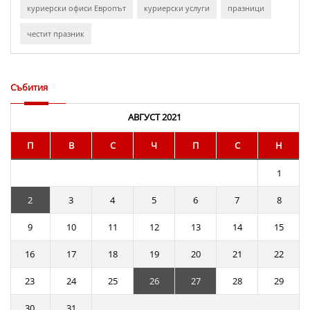
куриерски офиси Европът
куриерски услуги
празници
честит празник
Събития
АВГУСТ 2021
П
В
С
Ч
П
С
Н
1
2
3
4
5
6
7
8
9
10
11
12
13
14
15
16
17
18
19
20
21
22
23
24
25
26
27
28
29
30
31