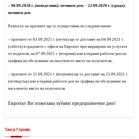
–
06.09.2020 г. (понеделник): почивен ден;
–
22.09.2020 г. (сряда):
почивен ден.
Разносът на пратките ще се осъществява по следния начин:
– п
ратките от 03.09.2021 г. (петък) ще се доставят на 04.09.2021 г.
(събота) в градовете с офиси на Европът при маркиране на услугата
от подателя, на 07.09.2021 г. (вторник) или в първия работен ден по
графика на обслужване на населеното място на получателя;
– пратките от 21.09.2021 г. (вторник) ще се доставят на 23.09.2021 г.
(четвъртък) или в първия работен ден по графика на обслужване на
населеното място на получателя.
Европът Ви пожелава хубави предпразнични дни!
Такса Гориво