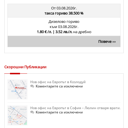
От 03.08.2026г.
такса гориво 38.500 %
Дизелово гориво
към 03.08.2026г.
1.80 € /л. | 3.52 лв./л.
на дребно
Повече
»»
Скорошни Публикации
Нов офис на Европът в Козлодуй
за
Коментарите са изключени
Нов
офис
на
Европът
в
Нов офис на Европът в София – Люлин отваря врати.
Козлодуй
за
Коментарите са изключени
Нов
офис
на
Европът