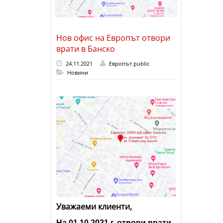
Нов офис на Европът отвори
врати в Банско
24.11.2021
Европът public
Новини
Уважаеми клиенти,
На 01.10.2021 г. отвори врати