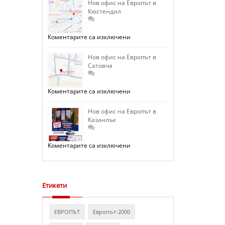
на
Нов офис на Европът в
Европът
Кюстендил
в
София
–
Люлин
за
Коментарите са изключени
отваря
Нов
врати.
офис
на
Нов офис на Европът в
Европът
Сатовча
в
Кюстендил
за
Коментарите са изключени
Нов
офис
на
Нов офис на Европът в
Европът
Казанлък
в
Сатовча
за
Коментарите са изключени
Нов
офис
на
Европът
в
Казанлък
Етикети
ЕВРОПЪТ
Европът-2000