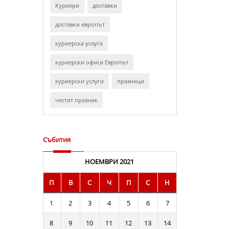
Куриери
доставки
доставки европът
куриерска услуга
куриерски офиси Европът
куриерски услуги
празници
честит празник
Събития
НОЕМВРИ 2021
П
В
С
Ч
П
С
Н
1
2
3
4
5
6
7
8
9
10
11
12
13
14