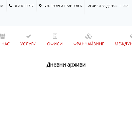
OM
0 700 10 717
УЛ. ГЕОРГИ ТРИНГОВ 6
АРХИВИ ЗА ДЕН:
24.11.2021
А НАС
УСЛУГИ
ОФИСИ
ФРАНЧАЙЗИНГ
МЕЖДУ
Дневни архиви