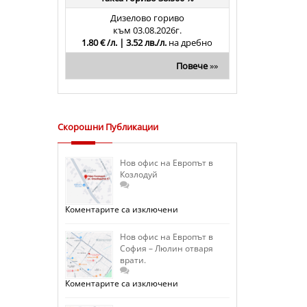
Дизелово гориво
към 03.08.2026г.
1.80 € /л. | 3.52 лв./л.
на дребно
Повече
»»
Скорошни Публикации
Нов офис на Европът в
Козлодуй
за
Коментарите са изключени
Нов
офис
на
Нов офис на Европът в
Европът
София – Люлин отваря
в
врати.
Козлодуй
за
Коментарите са изключени
Нов
офис