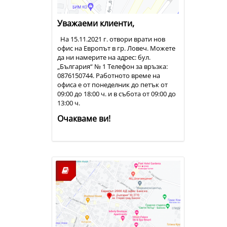
Уважаеми клиенти,
На 15.11.2021 г. отвори врати нов
офис на Европът в гр. Ловеч. Можете
да ни намерите на адрес: бул.
„България“ № 1 Телефон за връзка:
0876150744. Работното време на
офиса е от понеделник до петък от
09:00 до 18:00 ч. и в събота от 09:00 до
13:00 ч.
Очакваме ви!