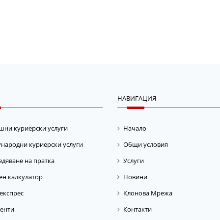
НАВИГАЦИЯ
шни куриерски услуги
Начало
народни куриерски услуги
Общи условия
дяване на пратка
Услуги
ен калкулатор
Новини
експрес
Клонова Мрежа
енти
Контакти