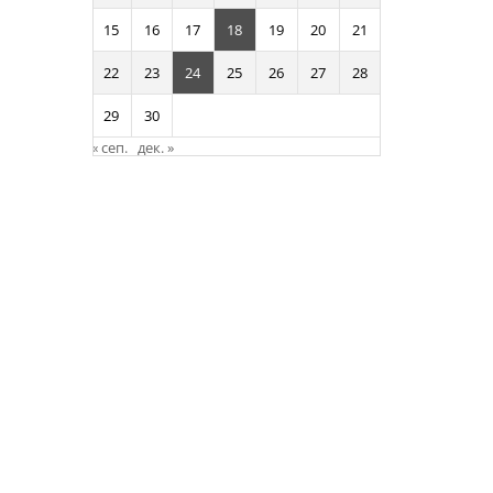
15
16
17
18
19
20
21
22
23
24
25
26
27
28
29
30
« сеп.
дек. »