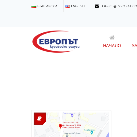
БЪЛГАРСКИ
ENGLISH
OFFICE@EVROPAT.C
НАЧАЛО
З