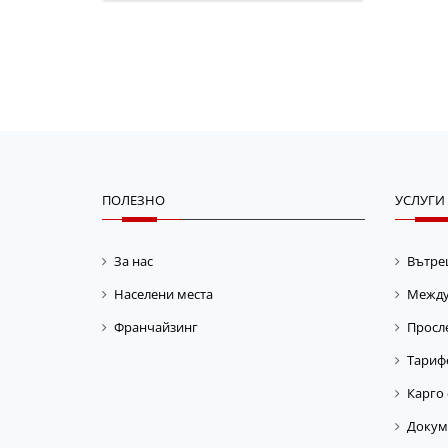
ПОЛЕЗНО
УСЛУГИ
За нас
Вътре
Населени места
Между
Франчайзинг
Просле
Тариф
Карго 
Докум