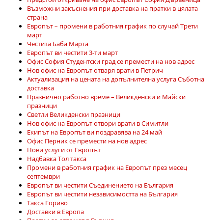
Възможни закъснения при доставка на пратки в цялата
страна
Европът – промени в работния график по случай Трети
март
Честита Баба Марта
Европът ви честити 3-ти март
Офис София Студентски град се премести на нов адрес
Нов офис на Европът отваря врати в Петрич
Актуализация на цената на допълнителна услуга Съботна
доставка
Празнично работно време – Великденски и Майски
празници
Светли Великденски празници
Нов офис на Европът отвoри врати в Симитли
Екипът на Европът ви поздравява на 24 май
Офис Перник се премести на нов адрес
Нови услуги от Европът
Надбавка Тол такса
Промени в работния график на Европът през месец
септември
Европът ви честити Съединението на България
Европът ви честити независимостта на България
Такса Гориво
Доставки в Европа