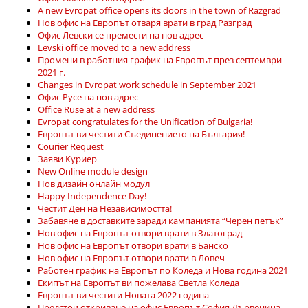
A new Evropat office opens its doors in the town of Razgrad
Нов офис на Европът отваря врати в град Разград
Офис Левски се премести на нов адрес
Levski office moved to a new address
Промени в работния график на Европът през септември
2021 г.
Changes in Evropat work schedule in September 2021
Офис Русе на нов адрес
Office Ruse at a new address
Evropat congratulates for the Unification of Bulgaria!
Европът ви честити Съединението на България!
Courier Request
Заяви Куриер
New Online module design
Нов дизайн онлайн модул
Happy Independence Day!
Честит Ден на Независимостта!
Забавяне в доставките заради кампанията “Черен петък”
Нов офис на Европът отвори врати в Златоград
Нов офис на Европът отвори врати в Банско
Нов офис на Европът отвори врати в Ловеч
Работен график на Европът по Коледа и Нова година 2021
Екипът на Европът ви пожелава Светла Коледа
Европът ви честити Новата 2022 година
Предстои откриване на офис Европът София Дървеница