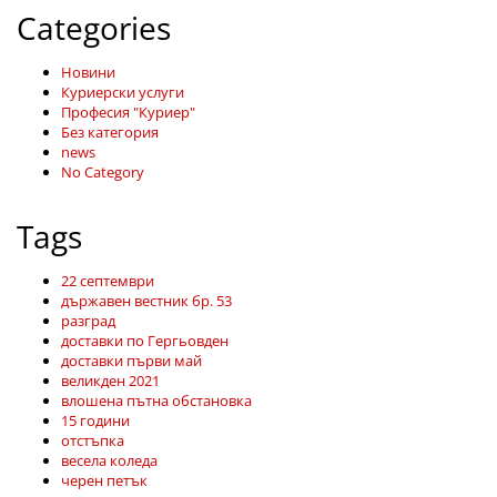
Categories
Новини
Куриерски услуги
Професия "Куриер"
Без категория
news
No Category
Tags
22 септември
държавен вестник бр. 53
разград
доставки по Гергьовден
доставки първи май
великден 2021
влошена пътна обстановка
15 години
отстъпка
весела коледа
черен петък