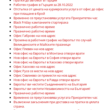
Пратки до автомат в Гърция
Работен график в Гърция за 28.10.2022
Отстъпка от цената на куриерската услуга от офис до офис
при плащане в брой
Временно се преустановява услугата Приоритетен час
Black Friday кампаниите стартираха
Празнично работно време
Празнично работно време
Офис Габрово на нов адрес
Промяна в работния график на Европът по случай
Великденските и Майските празници
Офис Плевен на нов адрес
Нов офис на Европът в Монтана отвори врати
Нов офис на Европът в София отвори врати
Нов офис на Европът в Хасково отвори врати
Офис Хасково на нов адрес
Офис Русе се мести на нов адрес
Офис Севлиево се премести на нов адрес
Нов офис на Европът в Равда отвори врати
Европът ви честити Съединението на България
Европът ви честити Независимостта на България!
Празнично работно време
Временно се преустановява услугата Приоритетен час
Възможни закъснения при доставка на пратки в цялата
страна.