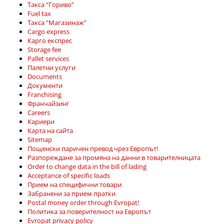
Такса “Гориво”
Fuel tax
Такса “Магазинаж”
Cargo express
Карго експрес
Storage fee
Pallet services
Палетни услуги
Documents
Документи
Franchising
Франчайзинг
Careers
Кариери
Карта на сайта
Sitemap
Пощенски паричен превод чрез Европът!
Разпореждане за промяна на данни в товарителницата
Order to change data in the bill of lading
Acceptance of specific loads
Прием на специфични товари
Забранени за прием пратки
Postal money order through Evropat!
Политика за поверителност на Европът
Evropat privacy policy