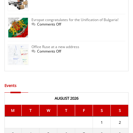
Courier
Request
Evropat congratulates for the Unification of Bulgaria!
on
Comments Off
Evropat
congratulates
for
the
Unification
Office Ruse at a new address
of
Bulgaria!
on
Comments Off
Office
Ruse
at
a
new
address
Events
AUGUST 2026
M
T
W
T
F
S
S
1
2