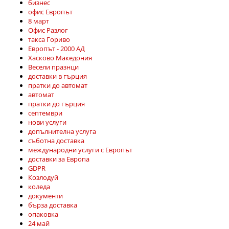
бизнес
офис Европът
8 март
Офис Разлог
такса Гориво
Европът - 2000 АД
Хасково Македония
Весели празнци
доставки в гърция
пратки до автомат
автомат
пратки до гърция
септември
нови услуги
допълнителна услуга
съботна доставка
международни услуги с Европът
доставки за Европа
GDPR
Козлодуй
коледа
документи
бърза доставка
опаковка
24 май