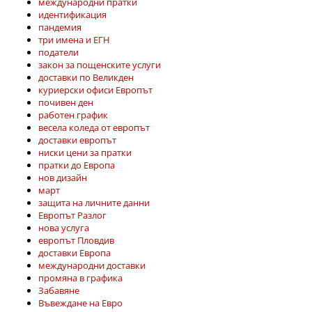
международни пратки
идентификация
пандемия
три имена и ЕГН
податели
закон за пощенските услуги
доставки по Великден
куриерски офиси Европът
почивен ден
работен график
весела коледа от европът
доставки европът
ниски цени за пратки
пратки до Европа
нов дизайн
март
защита на личните данни
Европът Разлог
нова услуга
европът Пловдив
доставки Европа
международни доставки
промяна в графика
Забавяне
Въвеждане на Евро