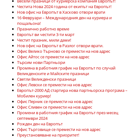
Весели празници от куриерска компания Европът!
Честита Нова 2024 година от екипът на Европът!
Нов офис на Европът в Хасково отвори врати
16 Февруари – Международния ден на куриера и
пощальона!
Празнично работно време
Европът ви честити 3-ти март
Честит празник, мили дами!
Нов офис на Европът в Разлог отвори врати.
Офис Велико Търново се премести на нов адрес
Офис Айтос се премести на нов адрес
Търсим нови Партньори
Промяна в работния график на Европът по случай
Великденските и Майските празници
Светли Великденски празници
Офис Левски се премести на нов адрес
Европът-2000 АД стартира нова партньорска програма –
Мобилен куриер!
Офис Перник се премести на нов адрес
Офис Сливен се премести на нов адрес
Промени в работния график на Европът през месец
септември 2024
Рожден ден на Европът
Офис Търговище се премести на нов адрес
Преустановяване на приоритет!