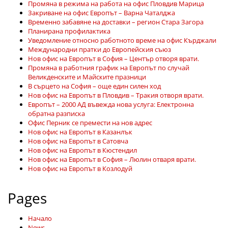
Промяна в режима на работа на офис Пловдив Марица
Закриване на офис Европът – Варна Чаталджа
Временно забавяне на доставки – регион Стара Загора
Планирана профилактика
Уведомление относно работното време на офис Кърджали
Международни пратки до Европейския съюз
Нов офис на Европът в София – Център отворя врати.
Промяна в работния график на Европът по случай
Великденските и Майските празници
В сърцето на София – още един силен ход
Нов офис на Европът в Пловдив – Тракия отворя врати.
Европът – 2000 АД въвежда нова услуга: Електронна
обратна разписка
Офис Перник се премести на нов адрес
Нов офис на Европът в Казанлък
Нов офис на Европът в Сатовча
Нов офис на Европът в Кюстендил
Нов офис на Европът в София – Люлин отваря врати.
Нов офис на Европът в Козлодуй
Pages
Начало
News