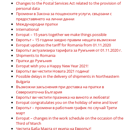
Changes to the Postal Services Act related to the provision of
personal data
Промени в Закона за пощенските услуги, свързани с
предоставянето на лични данни
Международни пратки
International
Evropat – 15 years together we make things possible
Европът – 15 години заедно правим нещата възможни
Evropat updates the tariff for Romania from 01.11.2020
Европът актуализира тарифата за Румъния от 01.11.2020 г.
Shipments to Romania
Пратки до Румъния
Evropat wish you a Happy New Year 2021!
Европът ви честити Новата 2021 година!
Possible delays in the delivery of shipments in Northeastern
Bulgaria
Възможни закъснения при доставка на пратки в
Североизточна България
Европът ви честити празника на виното и любовта!
Evropat congratulates you on the holiday of wine and love!
Европът – промени в работния график по случай Трети
март
Evropat – changes in the work schedule on the occasion of the
Third of March
Честита Баба Марта от екипа на Европът!