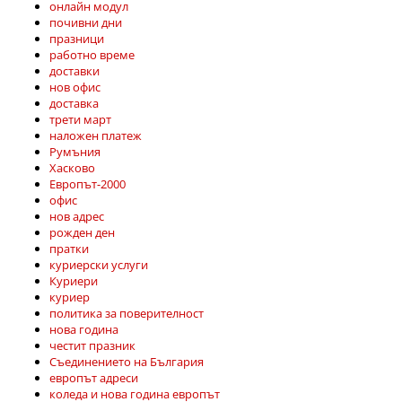
онлайн модул
почивни дни
празници
работно време
доставки
нов офис
доставка
трети март
наложен платеж
Румъния
Хасково
Европът-2000
офис
нов адрес
рожден ден
пратки
куриерски услуги
Куриери
куриер
политика за поверителност
нова година
честит празник
Съединението на България
европът адреси
коледа и нова година европът