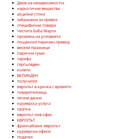
Деня на независимостта
наркотични вещества
акцизни стоки
забранени за превоз
специфични товари
Честита Баба Марта
промяна на условията
пощенски паричен превод
весели празници
парични суми
тарифа
гергьовден
колети
ВЕЛИКДЕН
получател
европът в крачка с времето
товарителница
лични данни
куриерска услуга
пратка
европът нов офис
ЕВРОПЪТ
франчайзинг европът
куриерски офиси
подател