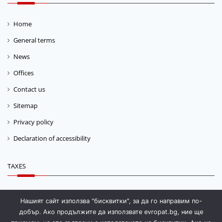
Home
General terms
News
Offices
Contact us
Sitemap
Privacy policy
Declaration of accessibility
TAXES
Fuel tax
Нашият сайт използва "бисквитки", за да го направим по-
добър. Ако продължите да използвате evropat.bg, ние ще
Storage fee