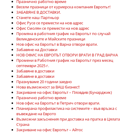
Празнично работно време
Весели празници от куриерска компания Европът!
ЗАБАВЯНЕ В ДОСТАВКИ.
Станете наш Партньор
Офис Русе се премести на нов адрес
Офис Смолян се премести на нов адрес
Промяна в работния график на Европът по случай
Великденските и Майските празници
Нов офис на Европът в Варна отвори врати.
Забавяне на Доставки
НОВ ОФИС НА ЕВРОПЪТ ОТВОРИ ВРАТИ В ГРАД ВАРНА
Промени в Работния график на Европът през месец
септември 2025 г.
Забавяне в доставки
Забавяне в доставки
Празнуваме 20 години заедно
Нова възможност за ВАШ бизнес!!
Закриване на офис Европът – Пловдив (Бунарджик)
Празнично работно време
Нов офис на Европът в Петрич отвори врати.
Планирана профилактика на системите – във връзка с
въвеждане на Еврото
Възможни закъснения при доставка на пратка в Цялата
Страна
Закриване на офис Европът – Айтос