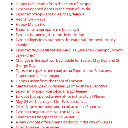
Happy Baba Marta from the team of Evropat
Evropat opened doors in the town of Levski
Европът отвори врати и в град Левски
Честит 3-ти март!
Happy March 3rd!
Европът отваря врати и в Козлодуй
Evropat is opening its doors in Kozloduy
Evropat logistically supports the National Competition “My
Family”
Европът подкрепя логистично Национален конкурс „Моето
семейство“
Changes in Evropat work schedule for Easter, May Day and St.
George Day
Промени в работния график на Европът по Великден,
Първи май и Гергьовден
Happy Easter from the team of Evropat!
Светли Великденски празници от екипа на Европът!
Европът отвори нов офис в град Плевен
Evropat has opened a new office in the city of Pleven
May 24 will be a day off for Evropat offices
24 май ще е почивен ден за офисите на Европът
Evropat congratulates you on May 24!
Европът ви поздравява на 24 май!
A new Evropat office opens its doors in the city of Burgas
Офис Плевен с нов адрес