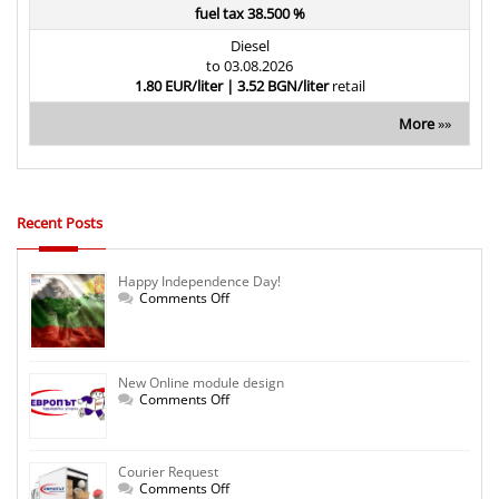
fuel tax 38.500 %
Diesel
to 03.08.2026
1.80 EUR/liter | 3.52 BGN/liter
retail
More
»»
Recent Posts
Happy Independence Day!
on
Comments Off
Happy
Independence
Day!
New Online module design
on
Comments Off
New
Online
module
design
Courier Request
on
Comments Off